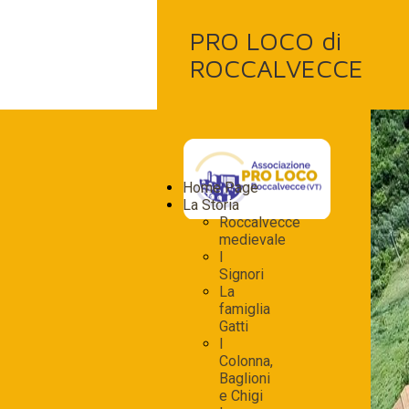
PRO LOCO di
ROCCALVECCE
Home Page
La Storia
Roccalvecce
medievale
I
Signori
La
famiglia
Gatti
I
Colonna,
Baglioni
e Chigi