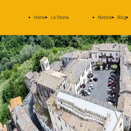
Home
La Storia
Notizie
Blog
Page
Roccalvecce
medievale
I Signori
La famiglia
Gatti