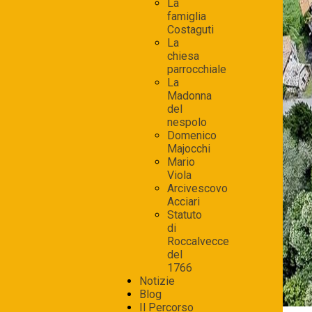
La
famiglia
Costaguti
La
chiesa
parrocchiale
La
Madonna
del
nespolo
Domenico
Majocchi
Mario
Viola
Arcivescovo
Acciari
Statuto
di
Roccalvecce
del
1766
Notizie
Blog
Il Percorso