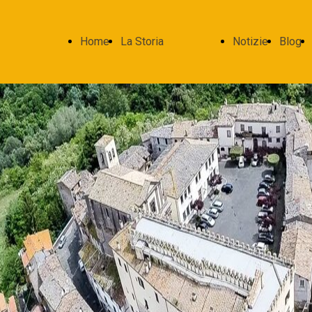
Home
La Storia
Notizie
Blog
Page
Roccalvecce
medievale
I Signori
La famiglia
Gatti