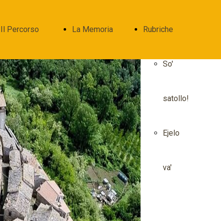
Il Percorso
La Memoria
Rubriche
Turistico
Filmati
So'
Giardino
Fotografie
satollo!
Costaguti
Ejelo
- Antico
va'
fontanile