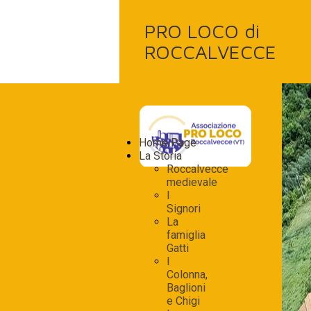
PRO LOCO di
ROCCALVECCE
Home Page
La Storia
Roccalvecce
medievale
I
Signori
La
famiglia
Gatti
I
Colonna,
Baglioni
e Chigi