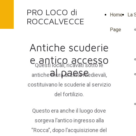
PRO LOCO di
Home
La S
ROCCALVECCE
Page
Antiche scuderie
e antico accesso
Questi locali, ricavati sotto le
al paese
antiche mura di cinta medievali,
costituivano le scuderie al servizio
del fortilizio.
Questo era anche il luogo dove
sorgeva l’antico ingresso alla
“Rocca”, dopo l’acquisizione del