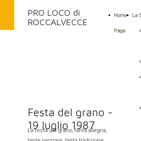
PRO LOCO di
Home
La S
ROCCALVECCE
Page
Festa del grano -
19 luglio 1987
La festa del grano, tanta allegria,
tante persone, tanta tradizione