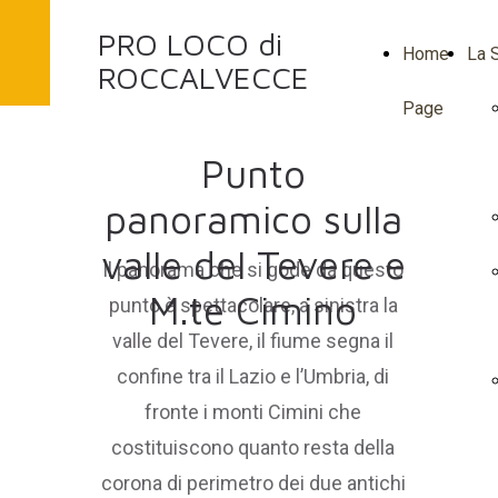
PRO LOCO di
Home
La S
ROCCALVECCE
Page
Punto
panoramico sulla
valle del Tevere e
Il panorama che si gode da questo
M.te Cimino
punto è spettacolare, a sinistra la
valle del Tevere, il fiume segna il
confine tra il Lazio e l’Umbria, di
fronte i monti Cimini che
costituiscono quanto resta della
corona di perimetro dei due antichi