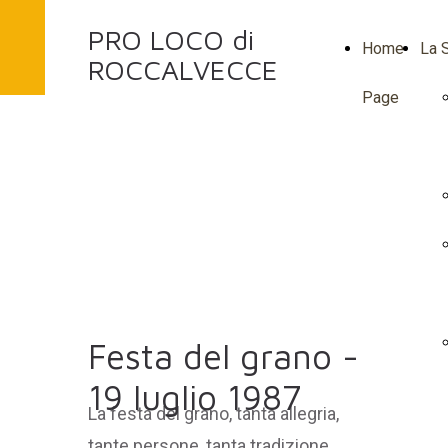
PRO LOCO di
Home
La S
ROCCALVECCE
Page
Festa del grano -
19 luglio 1987
La festa del grano, tanta allegria,
tante persone, tanta tradizione